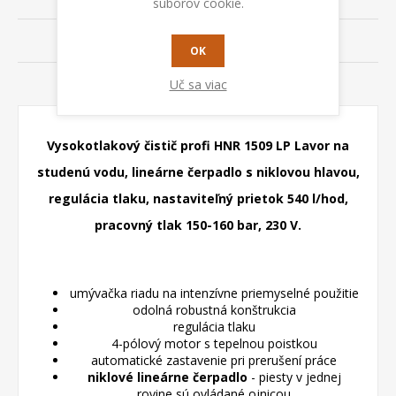
súborov cookie.
KONTAKTUJTE NÁS
OK
Uč sa viac
RADY A TIPY
Vysokotlakový čistič profi HNR 1509 LP Lavor na
studenú vodu, lineárne čerpadlo s niklovou hlavou,
regulácia tlaku, nastaviteľný prietok 540 l/hod,
pracovný tlak 150-160 bar, 230 V.
umývačka riadu na intenzívne priemyselné použitie
odolná robustná konštrukcia
regulácia tlaku
4-pólový motor s tepelnou poistkou
automatické zastavenie pri prerušení práce
niklové lineárne čerpadlo
- piesty v jednej
rovine sú ovládané ojnicou