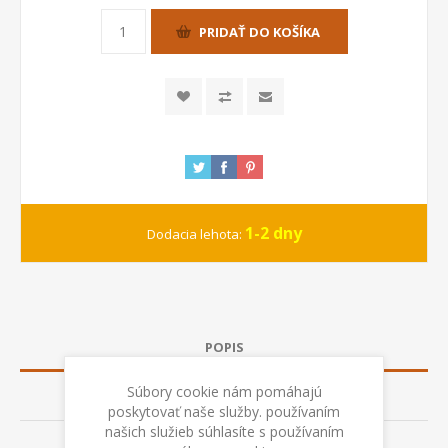
PRIDAŤ DO KOŠÍKA
1-2 dny
Dodacia lehota:
POPIS
Súbory cookie nám pomáhajú
TECHNICKÉ ÚDAJE
poskytovať naše služby. používaním
našich služieb súhlasíte s používaním
RECENZIE