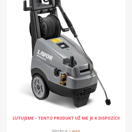
ĽUTUJEME - TENTO PRODUKT UŽ NIE JE K DISPOZÍCII
Výrobca:
Lavor