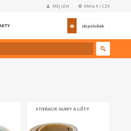
Môj účet
Mena € / CZK
AKTY
(0)
položiek
STIERACIE GUMY A LIŠTY