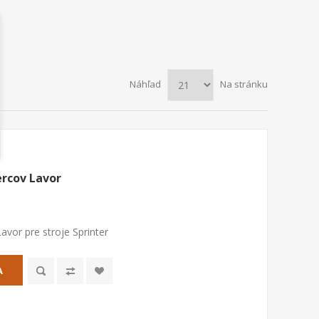
Náhľad
Na stránku
ercov Lavor
vor pre stroje Sprinter
A