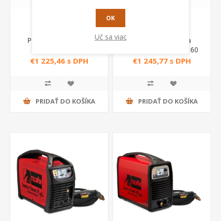
OK
Uč sa viac
Plazmová rezačka s
Plazmová rezačka
kompresorom
Technology plasma 60
Technology plasma 54
XT Telwin
€1 225,46 s DPH
€1 245,77 s DPH
XT Telwin
PRIDAŤ DO KOŠÍKA
PRIDAŤ DO KOŠÍKA