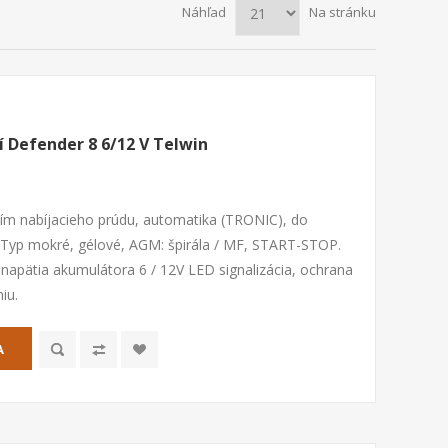
Náhľad
Na stránku
í Defender 8 6/12 V Telwin
ním nabíjacieho prúdu, automatika (TRONIC), do
 Typ mokré, gélové, AGM: špirála / MF, START-STOP.
 napätia akumulátora 6 / 12V LED signalizácia, ochrana
iu.
A