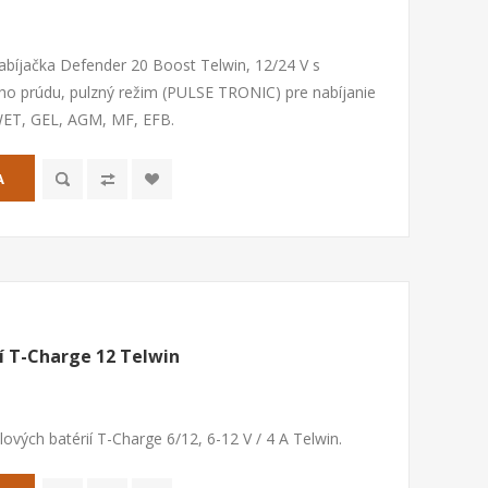
abíjačka Defender 20 Boost Telwin, 12/24 V s
eho prúdu, pulzný režim (PULSE TRONIC) pre nabíjanie
 WET, GEL, AGM, MF, EFB.
A
í T-Charge 12 Telwin
ových batérií T-Charge 6/12, 6-12 V / 4 A Telwin.