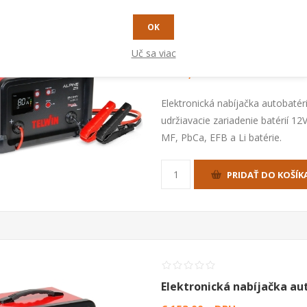
OK
Elektronická nabíjačka aut
Uč sa viac
€ 114,00 s DPH
Elektronická nabíjačka autobatéri
udržiavacie zariadenie batérií 1
MF, PbCa, EFB a Li batérie.
PRIDAŤ DO KOŠÍK
Elektronická nabíjačka aut