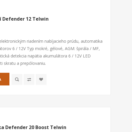
í Defender 12 Telwin
elektronickým riadením nabíjacieho prúdu, automatika
orov 6 / 12V Typ mokré, gélové, AGM: špirála / MF,
ická detekcia napätia akumulátora 6 / 12V LED
ti skratu a prepólovaniu.
A
ka Defender 20 Boost Telwin