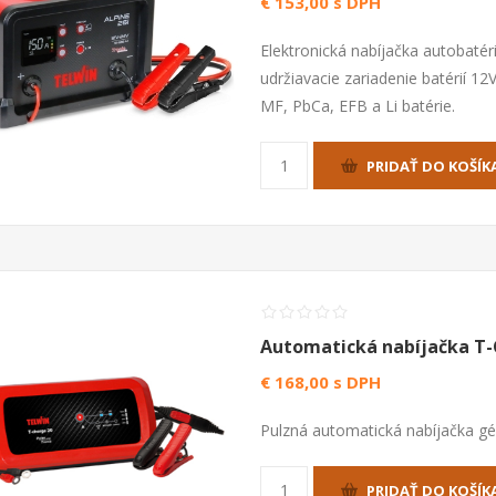
€ 153,00 s DPH
Elektronická nabíjačka autobatéri
udržiavacie zariadenie batérií 1
MF, PbCa, EFB a Li batérie.
PRIDAŤ DO KOŠÍK
Automatická nabíjačka T-
€ 168,00 s DPH
Pulzná automatická nabíjačka gél
PRIDAŤ DO KOŠÍK