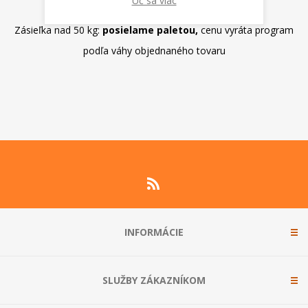
Uč sa viac
dopravy je odvislá od váhy tovaru
Zásieľka nad 50 kg:
posielame paletou,
cenu vyráta program
podľa váhy objednaného tovaru
INFORMÁCIE
SLUŽBY ZÁKAZNÍKOM