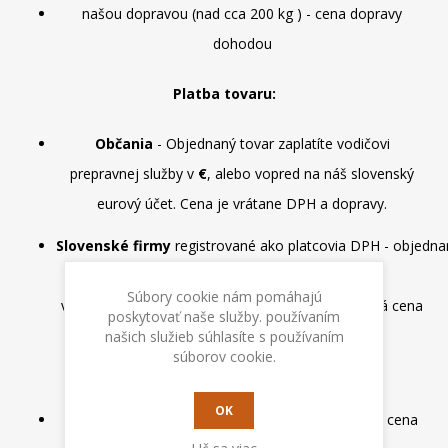
našou dopravou (nad cca 200 kg ) - cena dopravy
dohodou
Platba tovaru:
Občania
- Objednaný tovar zaplatíte vodičovi
prepravnej služby v
€
, alebo vopred na náš slovenský
eurový účet. Cena je vrátane DPH a dopravy.
Slovenské firmy
registrované ako platcovia DPH - objednan
prepravnejslužby v
€
, alebo platbou
Súbory cookie nám pomáhajú
vopred na náš slovenský eurový účet. Fakturovaná cena
poskytovať naše služby. používaním
je bez DPH a vrátane dopravy.
našich služieb súhlasíte s používaním
súborov cookie.
Cena dopravy SR:
OK
Cenu dopravy zistíte po vložení tovaru do košíka, cena