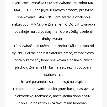
Invertorová zváračka CO2 pre zváranie metódou MIG-
MAG, FLUX - bez plynu rúrkovým drôtom, pre tvrdé
spájkovanie (BRAZING), pre zváranie obalenou
elektródou (MMA), pre Zváranie TIG DC-Lift.
Zváračka
obsahuje multiprocesný menič pre všetky uvedené
druhy zvárania.
Táto zváračka je určená pre širokú škálu použitia od
využití v údržbe cez inštalatérske práce, zámočníctvo,
opravy karosérií, tvrdé Spájkovanie pozinkovaných
plechov, Zváranie hliníka, nerezu, režim bodovaní-
sťahovaním.
hlavné parametre sa zobrazujú na displeji.
Funkciá dohorievanie obluka (Burn back), nastavenia
elektronickej reaktancie, nastaviteľná doba dofuku
plynu, voľba režimu 2/4 takt, režim bodovaní-