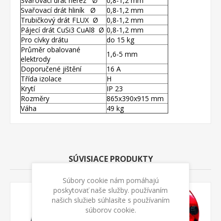
Svařovací drát nerez Ø
0,8-1,2 mm
Svařovací drát hliník Ø
0,8-1,2 mm
Trubičkový drát FLUX Ø
0,8-1,2 mm
Pájecí drát CuSi3 CuAl8 Ø
0,8-1,2 mm
Pro cívky drátu
do 15 kg
Průměr obalované
1,6-5 mm
elektrody
Doporučené jištění
16 A
Třída izolace
H
Krytí
IP 23
Rozměry
865x390x915 mm
Váha
49 kg
SÚVISIACE PRODUKTY
Súbory cookie nám pomáhajú
poskytovať naše služby. používaním
našich služieb súhlasíte s používaním
súborov cookie.