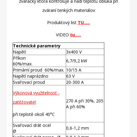
zváračky ktorá kontroluje a riadi teplotu oblúka pri
zváraní tenkých materiálov
Produktový list
TU.....
VIDEO
tu.....
Technické parametry
Napětí
3x400 V
Příkon
6,7/9,2 kW
60%/max.
Primární proud 60%/max.
10/15 A
Napětí naprázdno
63 V
Svařovací proud
20-300 A
Výkonová využitelnost -
270 A při 30%, 205
zatěžovatel
A při 60%
při teplotě okolí 40°C
Svařovací drát ocel
0,6-1,2 mm
Ø