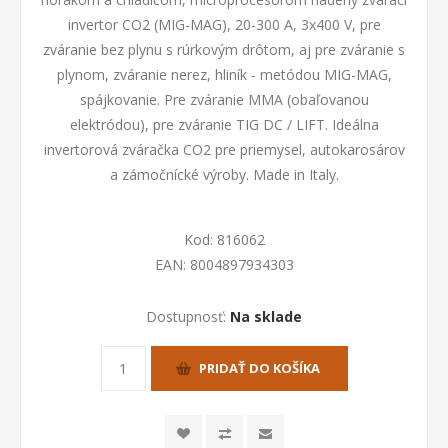
invertor CO2 (MIG-MAG), 20-300 A, 3x400 V, pre
zváranie bez plynu s rúrkovým drôtom, aj pre zváranie s
plynom, zváranie nerez, hliník - metódou MIG-MAG,
spájkovanie. Pre zváranie MMA (obaľovanou
elektródou), pre zváranie TIG DC / LIFT. Ideálna
invertorová zváračka CO2 pre priemysel, autokarosárov
a zámočnícké výroby. Made in Italy.
Kod:
816062
EAN:
8004897934303
Dostupnosť:
Na sklade
PRIDAŤ DO KOŠÍKA