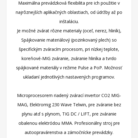
Maximálna prevádzková flexibilita pre ich použitie v
najrôznejších aplikačných oblastiach, od údržby až po
inštaláciu.
Je možné zvárat rôzne materialy (oceľ, nerez, hliník),
Spájkovanie materiálový (pozinkovaný plech) so
špecifickým zváracím procesom, pri nízkej teplote,
koreňové-MIG zváranie, zváranie hliníka a tvrdo
spájkované materiály v režime Pulse a PoP.
Možnosť
ukladaní jednotlivých nastavených programov.
Microprocesorem riadený zvárací invertor CO2 MIG-
MAG, Elektromig 230 Wave Telwin, pre zváranie bez
plynu atď s plynom, TIG DC / LIFT, pre zváranie
obalenou elektródou MMA.
Profesionálny stroj pre
autoopravárenstva a zámočnícke prevádzky.