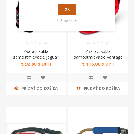
OK
Uč sa viac
Zvárací kukla
Zvárací kukla
samostmievacie Jaguar
samostmievacie Vantage
Fire Telwin
Red XL Telwin
€ 92,80 s DPH
€ 116,00 s DPH
PRIDAŤ DO KOŠÍKA
PRIDAŤ DO KOŠÍKA