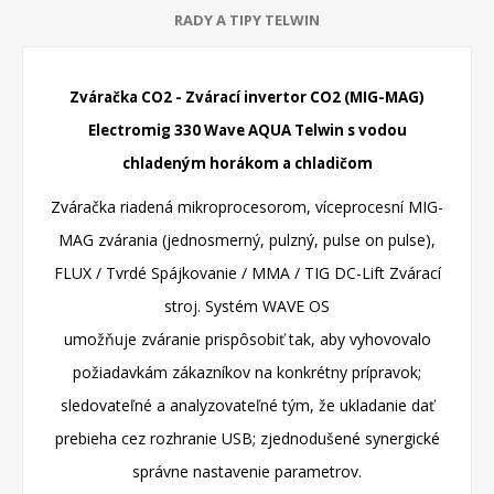
RADY A TIPY TELWIN
Zváračka CO2 - Zvárací invertor CO2 (MIG-MAG)
Electromig 330 Wave AQUA Telwin s vodou
chladeným horákom a chladičom
Zváračka riadená mikroprocesorom, víceprocesní MIG-
MAG zvárania (jednosmerný, pulzný, pulse on pulse),
FLUX / Tvrdé
Spájkovanie / MMA / TIG DC-Lift Zvárací
stroj.
Systém WAVE OS
umožňuje zváranie prispôsobiť tak, aby vyhovovalo
požiadavkám zákazníkov na konkrétny prípravok;
sledovateľné a analyzovateľné tým, že ukladanie dať
prebieha cez rozhranie USB;
zjednodušené synergické
správne nastavenie parametrov.