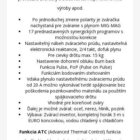
výroby apod.
Po jednoduchej zmene polarity je zváračka
nachystaná pre zváranie s plynom MIG-MAG
17 prednastavených synergických programov s
možnosťou korekcie
Nastaviteľný nábeh zváracieho prúdu, nastaviteľná
elektronická reaktancie, 2/4 takt, dofuk plynu
Pre cievky drôtu max. 15 kg
Nastavenie dohorení obluku Burn back
Funkcia Pulse, PoP (Pulse on Pulse)
Funkciám bodovaním-stehovaním
Vďaka plynulo nastaviteľnému zváraciemu prúdu
od 20 A možno vykonávať tvrdé spájkovanie bez
poškodenia pozinkovaného materiálu za použitím
spájkovacieho drôtu
Vhodné pre koreňové zváry
Ďalej je možné zvárat: oceľ, nerez, hliník, pozink
Výbava: Zvárací invertor, kompletný horák 3 m s
EURO koncovkou, vodou chladený s chladičom
Funkcia ATC
(Advanced Thermal Control) funkcia