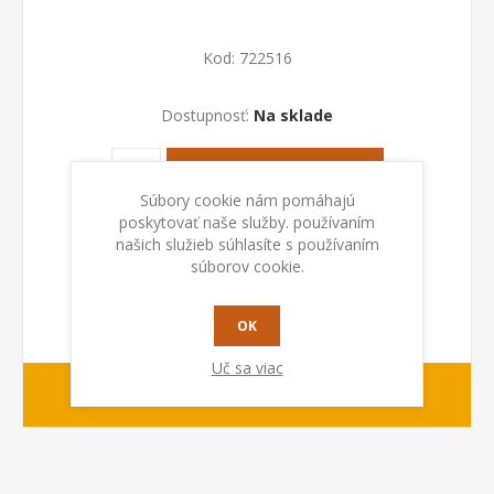
Kod:
722516
Dostupnosť:
Na sklade
PRIDAŤ DO KOŠÍKA
Súbory cookie nám pomáhajú
poskytovať naše služby. používaním
našich služieb súhlasíte s používaním
súborov cookie.
OK
Uč sa viac
1-2 dny
Dodacia lehota: