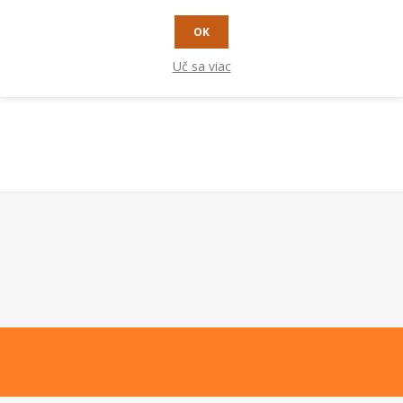
RADY A TIPY
OK
Uč sa viac