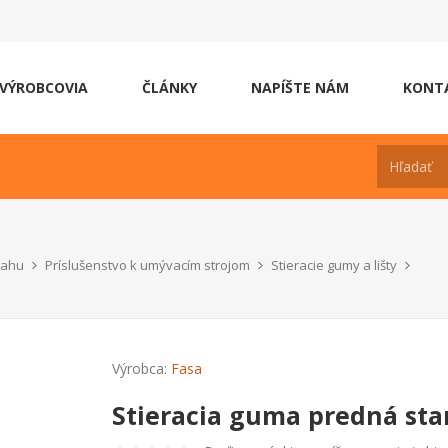
VÝROBCOVIA
ČLÁNKY
NAPÍŠTE NÁM
KONT
lahu
Príslušenstvo k umývacím strojom
Stieracie gumy a lišty
Výrobca:
Fasa
Stieracia guma predná sta