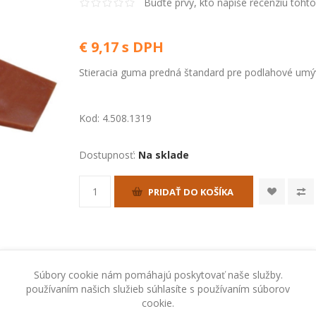
Buďte prvý, kto napíše recenziu toht
€ 9,17 s DPH
Stieracia guma predná štandard pre podlahové umý
Kod:
4.508.1319
Dostupnosť:
Na sklade
PRIDAŤ DO KOŠÍKA
Súbory cookie nám pomáhajú poskytovať naše služby.
používaním našich služieb súhlasíte s používaním súborov
cookie.