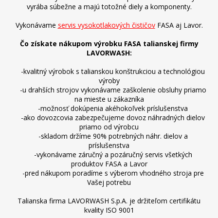
vyrába súbežne a majú totožné diely a komponenty.
Vykonávame
servis vysokotlakových čističov
FASA aj Lavor.
Čo získate nákupom výrobku FASA talianskej firmy
LAVORWASH:
-kvalitný výrobok s talianskou konštrukciou a technológiou
výroby
-u drahších strojov vykonávame zaškolenie obsluhy priamo
na mieste u zákazníka
-možnosť dokúpenia akéhokoľvek príslušenstva
-ako dovozcovia zabezpečujeme dovoz náhradných dielov
priamo od výrobcu
-skladom držíme 90% potrebných náhr. dielov a
príslušenstva
-vykonávame záručný a pozáručný servis všetkých
produktov FASA a Lavor
-pred nákupom poradíme s výberom vhodného stroja pre
Vašej potrebu
Talianska firma LAVORWASH S.p.A. je držiteľom certifikátu
kvality ISO 9001