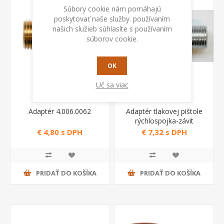
Súbory cookie nám pomáhajú
poskytovať naše služby. používaním
našich služieb súhlasíte s používaním
súborov cookie.
OK
Uč sa viac
Adaptér 4.006.0062
Adaptér tlakovej pištole
rýchlospojka-závit
5.009.0751
€ 4,80 s DPH
€ 7,32 s DPH
PRIDAŤ DO KOŠÍKA
PRIDAŤ DO KOŠÍKA