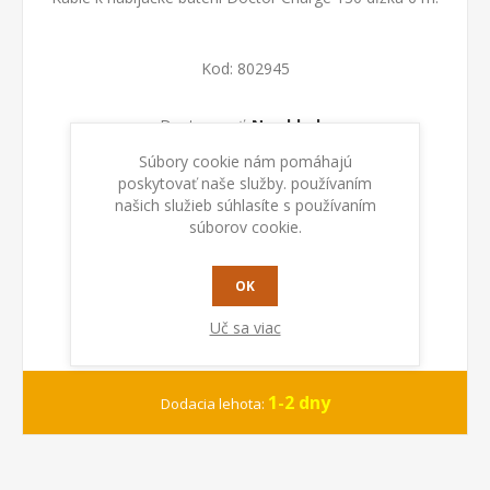
Kod:
802945
Dostupnosť:
Na sklade
Súbory cookie nám pomáhajú
PRIDAŤ DO KOŠÍKA
poskytovať naše služby. používaním
našich služieb súhlasíte s používaním
súborov cookie.
OK
Uč sa viac
1-2 dny
Dodacia lehota: