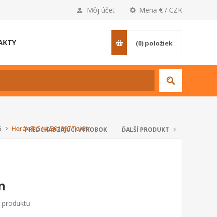
Môj účet
Mena € / CZK
AKTY
(0)
položiek
G
Horák TIG kit 801097 Telwin
PREDCHÁDZAJÚCI VÝROBOK
ĎALŠÍ PRODUKT
n
o produktu