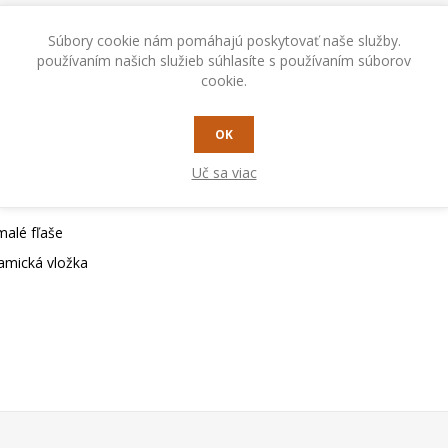
Súbory cookie nám pomáhajú poskytovať naše služby.
používaním našich služieb súhlasíte s používaním súborov
cookie.
OK
Uč sa viac
5, 210, 220 / S, 188 CE / GE, 228 CE / GE, Technology Tig 171, Tec
alé fľaše
amická vložka