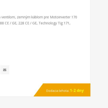
m ventilom, zemným káblom pre Motoinverter 170
188 CE / GE, 228 CE / GE, Technology Tig 171,
1-2 dny
Dodacia lehota: