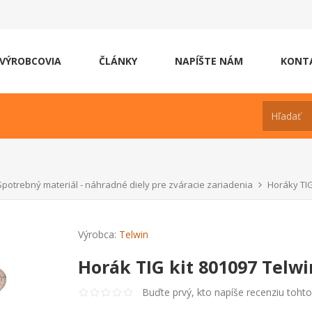
VÝROBCOVIA
ČLÁNKY
NAPÍŠTE NÁM
KONT
Spotrebný materiál - náhradné diely pre zváracie zariadenia
Horáky TI
Výrobca:
Telwin
Horák TIG kit 801097 Telwi
Buďte prvý, kto napíše recenziu toht