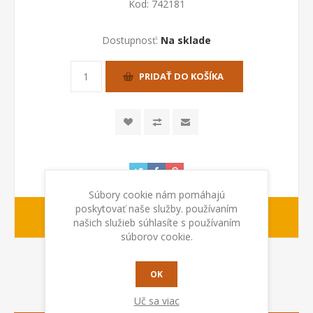
Kod:
742181
Dostupnosť:
Na sklade
PRIDAŤ DO KOŠÍKA
Súbory cookie nám pomáhajú
poskytovať naše služby. používaním
1-2 dny
Dodacia lehota:
našich služieb súhlasíte s používaním
súborov cookie.
OK
POPIS
Uč sa viac