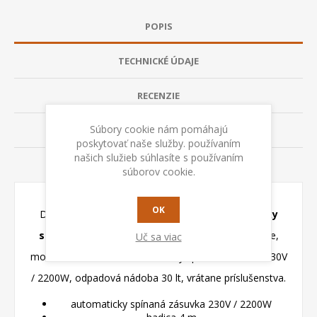
POPIS
TECHNICKÉ ÚDAJE
RECENZIE
Súbory cookie nám pomáhajú
KONTAKTUJTE NÁS
poskytovať naše služby. používaním
našich služieb súhlasíte s používaním
RADY A TIPY
súborov cookie.
OK
Dielenský vysávač FWT 30 XE FASA s
automaticky
spínanou zásuvkou
, pre suché a mokré vysávanie,
Uč sa viac
motor max. 1400 W, automaticky spínaná zásuvka 230V
/ 2200W, odpadová nádoba 30 lt, vrátane príslušenstva.
automaticky spínaná zásuvka 230V / 2200W