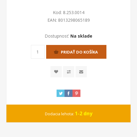
Kod:
8.253.0014
EAN:
8013298065189
Dostupnosť:
Na sklade
PRIDAŤ DO KOŠÍKA
1-2 dny
Dodacia lehota: