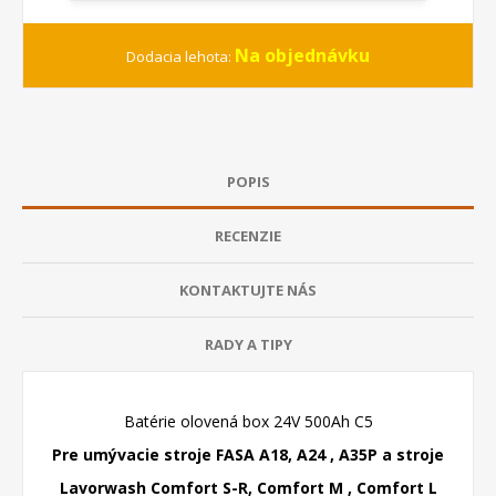
Na objednávku
Dodacia lehota:
POPIS
RECENZIE
KONTAKTUJTE NÁS
RADY A TIPY
Batérie olovená box 24V 500Ah C5
Pre umývacie stroje FASA A18, A24 , A35P a stroje
Lavorwash Comfort S-R, Comfort M , Comfort L