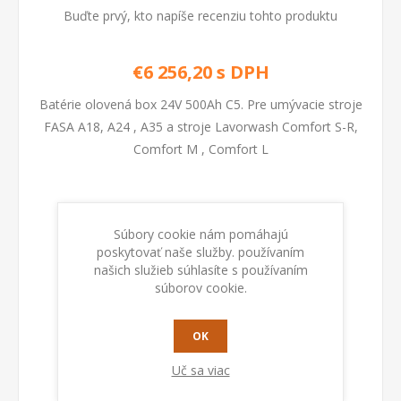
Buďte prvý, kto napíše recenziu tohto produktu
€6 256,20 s DPH
Batérie olovená box 24V 500Ah C5. Pre umývacie stroje
FASA A18, A24 , A35 a stroje Lavorwash Comfort S-R,
Comfort M , Comfort L
Kod:
4 X 0.107.0008
Súbory cookie nám pomáhajú
poskytovať naše služby. používaním
PRIDAŤ DO KOŠÍKA
našich služieb súhlasíte s používaním
súborov cookie.
OK
Uč sa viac