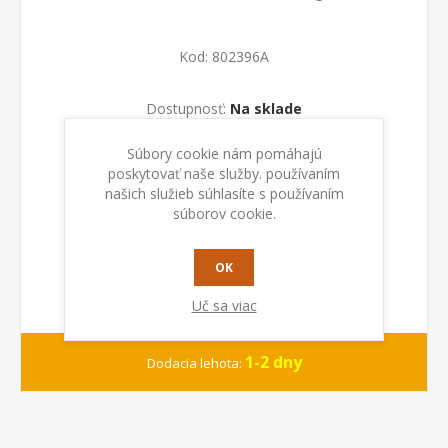
Kod:
802396A
Dostupnosť:
Na sklade
Súbory cookie nám pomáhajú
PRIDAŤ DO KOŠÍKA
poskytovať naše služby. používaním
našich služieb súhlasíte s používaním
súborov cookie.
OK
Uč sa viac
1-2 dny
Dodacia lehota: