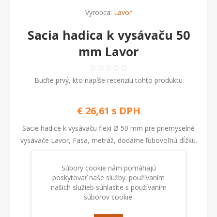
Výrobca:
Lavor
Sacia hadica k vysávaču 50
mm Lavor
Buďte prvý, kto napíše recenziu tohto produktu
€ 26,61 s DPH
Sacie hadice k vysávaču flexi Ø 50 mm pre priemyselné
vysávače Lavor, Fasa, metráž, dodáme ľubovoľnú dĺžku.
Súbory cookie nám pomáhajú
Kod:
3.753.0051
poskytovať naše služby. používaním
našich služieb súhlasíte s používaním
súborov cookie.
Dostupnosť:
Na sklade