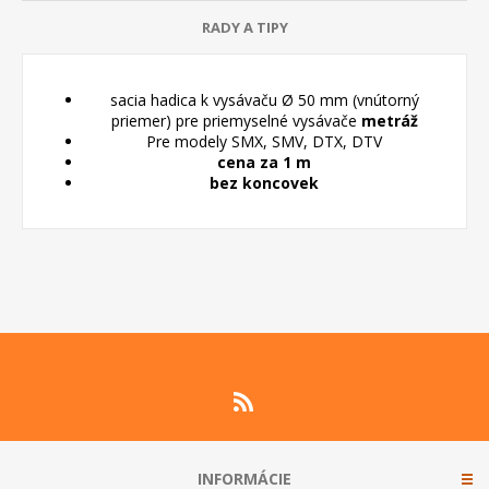
RADY A TIPY
sacia hadica k vysávaču Ø 50 mm (vnútorný
priemer) pre priemyselné vysávače
metráž
Pre modely SMX, SMV, DTX, DTV
cena za 1 m
bez koncovek
INFORMÁCIE