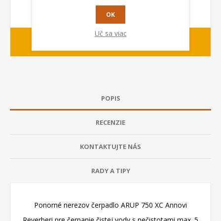
OK
Uč sa viac
1-2 dny
Dodacia lehota:
POPIS
RECENZIE
KONTAKTUJTE NÁS
RADY A TIPY
Ponorné nerezov čerpadlo ARUP 750 XC Annovi
Reverberi pre čerpanie čistej vody s nečistotami max. 5