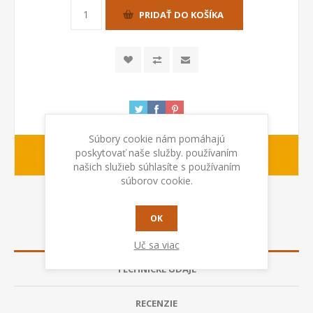
PRIDAŤ DO KOŠÍKA
Súbory cookie nám pomáhajú
poskytovať naše služby. používaním
Na objednávku
Dodacia lehota:
našich služieb súhlasíte s používaním
súborov cookie.
OK
POPIS
Uč sa viac
TECHNICKÉ ÚDAJE
RECENZIE