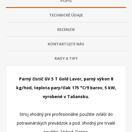
POPIS
TECHNICKÉ ÚDAJE
RECENZIE
KONTAKTUJTE NÁS
RADY A TIPY
Parný čistič GV 5 T Gold Lavor, parný výkon 8
kg/hod, teplota pary/tlak 175 °C/9 barov, 5 kW,
vyrobené v Taliansku.
Stroj vhodný pre profesionálne použitie zvlášť do
potravinárskych prevádzok a pod. Vhodný pre trvalé
použitie 24 hod. Denne.