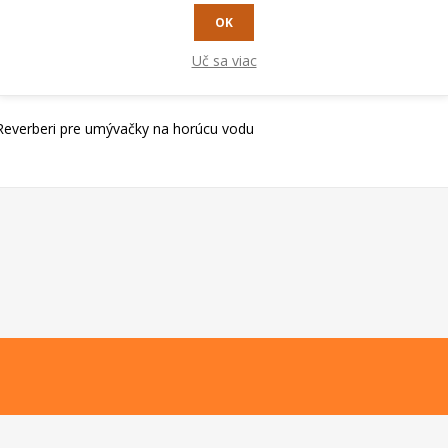
OK
RADY A TIPY
Uč sa viac
 Reverberi pre umývačky na horúcu vodu