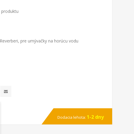
o produktu
 Reverberi, pre umývačky na horúcu vodu
1-2 dny
Dodacia lehota: