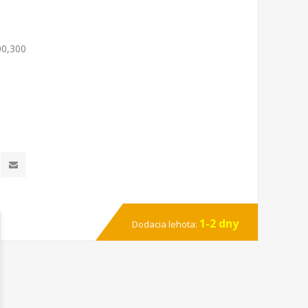
00,300
1-2 dny
Dodacia lehota: