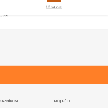
Uč sa viac
0,300
ÁKAZNÍKOM
MÔJ ÚČET