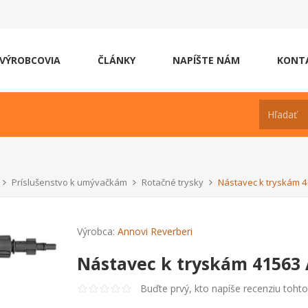
VÝROBCOVIA
ČLÁNKY
NAPÍŠTE NÁM
KONT
Príslušenstvo k umývačkám
Rotačné trysky
Nástavec k tryskám 4
Výrobca:
Annovi Reverberi
Nástavec k tryskám 41563 
Buďte prvý, kto napíše recenziu toht