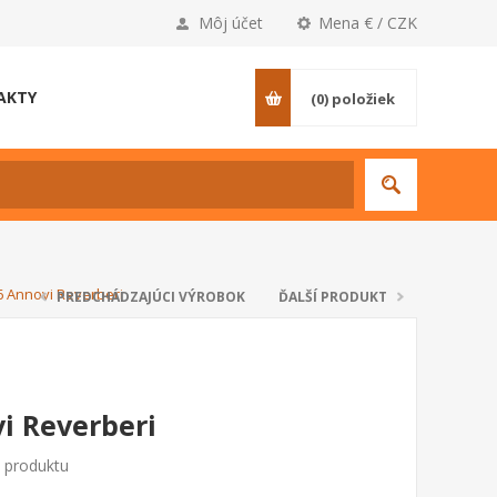
Môj účet
Mena € / CZK
AKTY
(0)
položiek
6 Annovi Reverberi
PREDCHÁDZAJÚCI VÝROBOK
ĎALŠÍ PRODUKT
i Reverberi
o produktu