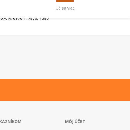
Uč sa viac
 6670N, 6970N, 7870, 1380
ÁKAZNÍKOM
MÔJ ÚČET