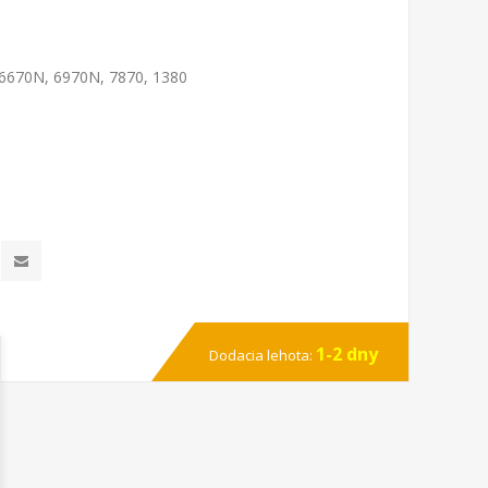
 6670N, 6970N, 7870, 1380
1-2 dny
Dodacia lehota: