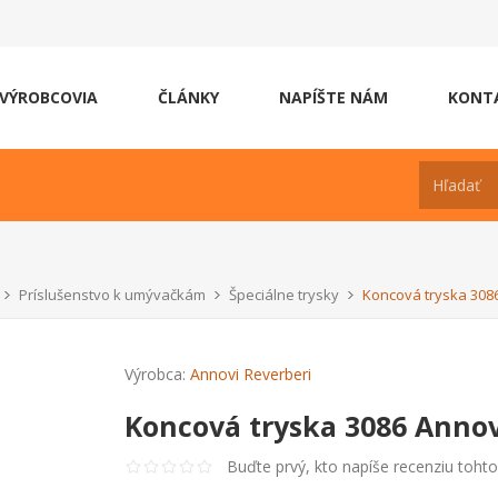
VÝROBCOVIA
ČLÁNKY
NAPÍŠTE NÁM
KONT
Príslušenstvo k umývačkám
Špeciálne trysky
Koncová tryska 308
Výrobca:
Annovi Reverberi
Koncová tryska 3086 Annov
Buďte prvý, kto napíše recenziu toht